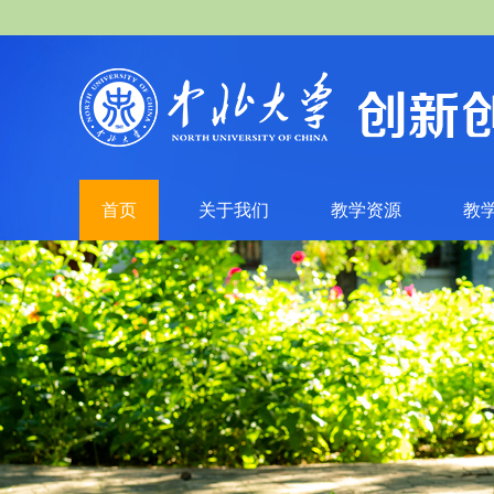
首页
关于我们
教学资源
教