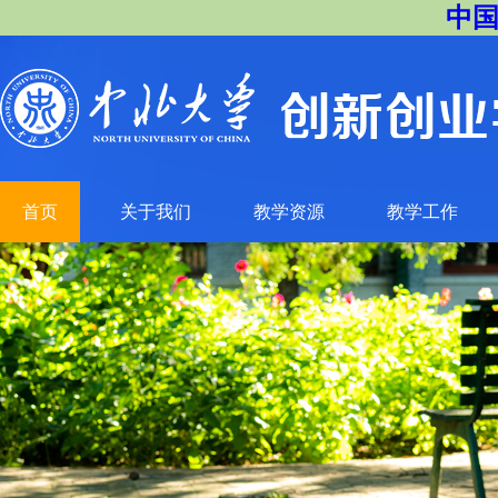
中国
首页
关于我们
教学资源
教学工作