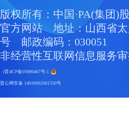
版权所有：中国·PA(集团)
官方网站 地址：山西省太
号 邮政编码：030051
非经营性互联网信息服务审
(晋)ICP备05000467号-1
晋公网安备 14010002001550号