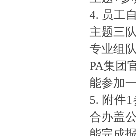
4.
员工
主题三
专业组
PA集团
能参加
5.
附件
合办盖
能完成