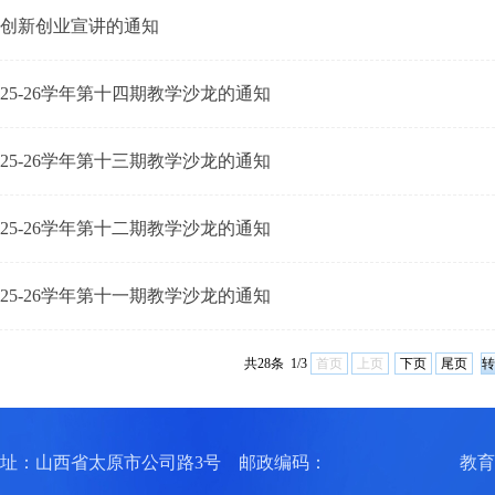
创新创业宣讲的通知
25-26学年第十四期教学沙龙的通知
25-26学年第十三期教学沙龙的通知
25-26学年第十二期教学沙龙的通知
25-26学年第十一期教学沙龙的通知
共28条 1/3
首页
上页
下页
尾页
 地址：山西省太原市公司路3号 邮政编码：
教