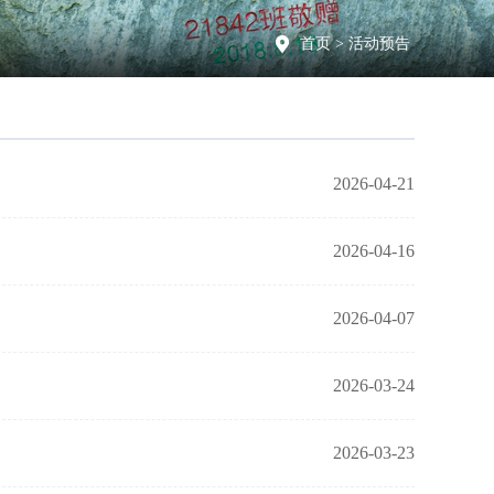
首页
>
活动预告
2026-04-21
2026-04-16
2026-04-07
2026-03-24
2026-03-23